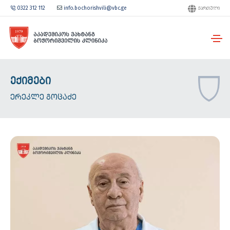
0322 312 112
info.bochorishvili@vbc.ge
ᲥᲐᲠᲗᲣᲚᲘ
ᲔᲥᲘᲛᲔᲑᲘ
ᲔᲠᲔᲙᲚᲔ ᲒᲝᲪᲐᲫᲔ