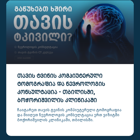
ᲗᲐᲕᲘᲡ ᲢᲕᲘᲜᲘᲡ ᲙᲝᲛᲞᲘᲣᲢᲔᲠᲣᲚᲘ
ᲢᲝᲛᲝᲒᲠᲐᲤᲘᲐ ᲓᲐ ᲜᲔᲕᲠᲝᲚᲝᲒᲘᲡ
ᲙᲝᲜᲡᲣᲚᲢᲐᲪᲘᲐ - ᲗᲑᲘᲚᲘᲡᲨᲘ,
ᲑᲝᲭᲝᲠᲘᲨᲕᲘᲚᲘᲡ ᲙᲚᲘᲜᲘᲙᲐᲨᲘ
ჩაიტარეთ თავის ტვინის კომპიუტერული ტომოგრაფია
და მიიღეთ ნევროლოგის კონსულტაცია ერთ ვიზიტში
ბოჭორიშვილის კლინიკაში, თბილისში.