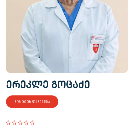
ᲔᲠᲔᲙᲚᲔ ᲒᲝᲪᲐᲫᲔ
ᲕᲘᲖᲘᲢᲘᲡ ᲓᲐᲯᲐᲕᲨᲜᲐ