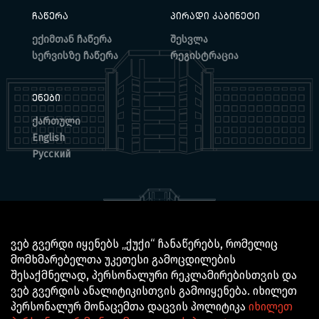
ᲩᲐᲬᲔᲠᲐ
ᲞᲘᲠᲐᲓᲘ ᲙᲐᲑᲘᲜᲔᲢᲘ
ექიმთან ჩაწერა
შესვლა
სერვისზე ჩაწერა
რეგისტრაცია
ᲔᲜᲔᲑᲘ
ქართული
English
Русский
ვებ გვერდი იყენებს „ქუქი“ ჩანაწერებს, რომელიც
მომხმარებელთა უკეთესი გამოცდილების
© 2025 BOCHORISHVILI CLINIC IS PROUDLY POWERED BY
შესაქმნელად, პერსონალური რეკლამირებისთვის და
GTN TECHNOLOGICS
ვებ გვერდის ანალიტიკისთვის გამოიყენება. იხილეთ
პერსონალურ მონაცემთა დაცვის პოლიტიკა
იხილეთ