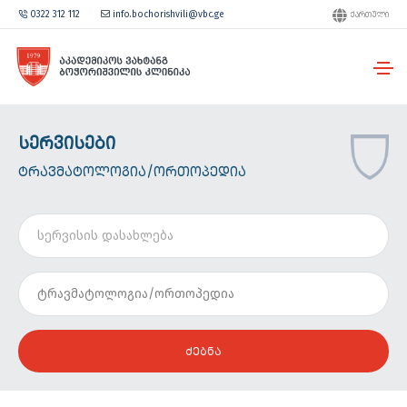
0322 312 112
info.bochorishvili@vbc.ge
ᲥᲐᲠᲗᲣᲚᲘ
ᲡᲔᲠᲕᲘᲡᲔᲑᲘ
ᲢᲠᲐᲕᲛᲐᲢᲝᲚᲝᲒᲘᲐ/ᲝᲠᲗᲝᲞᲔᲓᲘᲐ
ᲫᲔᲑᲜᲐ