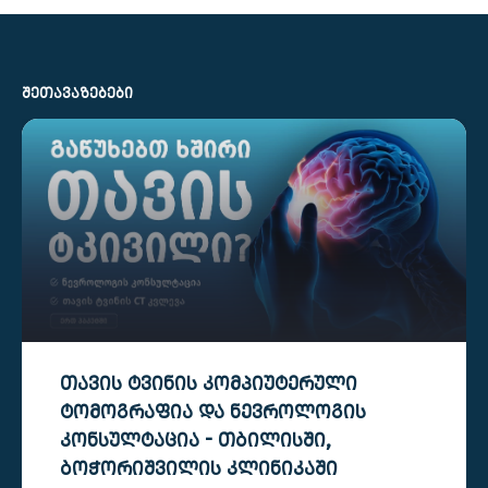
ᲨᲔᲗᲐᲕᲐᲖᲔᲑᲔᲑᲘ
ᲗᲐᲕᲘᲡ ᲢᲕᲘᲜᲘᲡ ᲙᲝᲛᲞᲘᲣᲢᲔᲠᲣᲚᲘ
ᲢᲝᲛᲝᲒᲠᲐᲤᲘᲐ ᲓᲐ ᲜᲔᲕᲠᲝᲚᲝᲒᲘᲡ
ᲙᲝᲜᲡᲣᲚᲢᲐᲪᲘᲐ - ᲗᲑᲘᲚᲘᲡᲨᲘ,
ᲑᲝᲭᲝᲠᲘᲨᲕᲘᲚᲘᲡ ᲙᲚᲘᲜᲘᲙᲐᲨᲘ