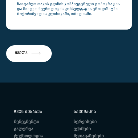
ჩაიტარეთ თავის ტვინის კომპიუტერული ტომოგრაფია
და მიიღეთ ნევროლოგის კონსულტაცია ერთ ვიზიტში
ბოჭორიშვილის კლინიკაში, თბილისში.
ᲧᲕᲔᲚᲐ
ᲩᲕᲔᲜ ᲨᲔᲡᲐᲮᲔᲑ
ᲜᲐᲕᲘᲒᲐᲪᲘᲐ
მენეჯმენტი
სერვისები
გალერეა
ექიმები
ტექნოლოგია
შეთავაზებები