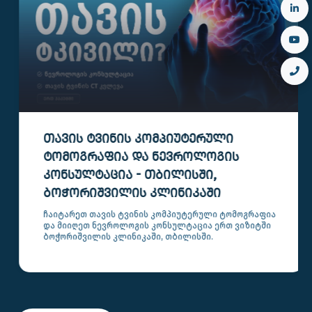
ᲗᲐᲕᲘᲡ ᲢᲕᲘᲜᲘᲡ ᲙᲝᲛᲞᲘᲣᲢᲔᲠᲣᲚᲘ
ᲢᲝᲛᲝᲒᲠᲐᲤᲘᲐ ᲓᲐ ᲜᲔᲕᲠᲝᲚᲝᲒᲘᲡ
ᲙᲝᲜᲡᲣᲚᲢᲐᲪᲘᲐ - ᲗᲑᲘᲚᲘᲡᲨᲘ,
ᲑᲝᲭᲝᲠᲘᲨᲕᲘᲚᲘᲡ ᲙᲚᲘᲜᲘᲙᲐᲨᲘ
ჩაიტარეთ თავის ტვინის კომპიუტერული ტომოგრაფია
და მიიღეთ ნევროლოგის კონსულტაცია ერთ ვიზიტში
ბოჭორიშვილის კლინიკაში, თბილისში.