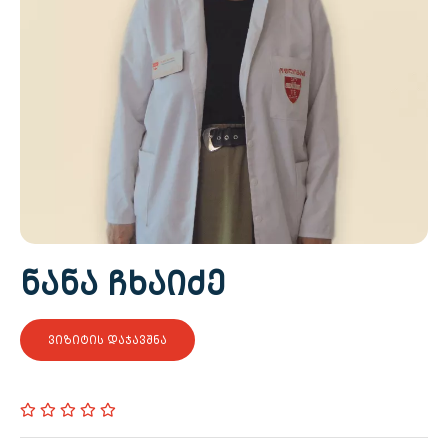
ᲜᲐᲜᲐ ᲩᲮᲐᲘᲫᲔ
ᲕᲘᲖᲘᲢᲘᲡ ᲓᲐᲯᲐᲕᲨᲜᲐ