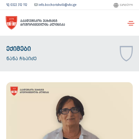
0322 312 112
info.bochorishvili@vbc.ge
ᲥᲐᲠᲗᲣᲚᲘ
ᲔᲥᲘᲛᲔᲑᲘ
ᲜᲐᲜᲐ ᲩᲮᲐᲘᲫᲔ