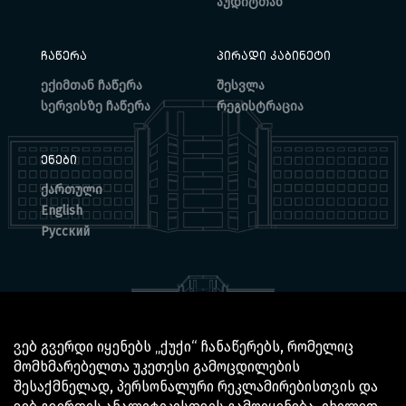
აუდიტთან
ᲩᲐᲬᲔᲠᲐ
ᲞᲘᲠᲐᲓᲘ ᲙᲐᲑᲘᲜᲔᲢᲘ
ექიმთან ჩაწერა
შესვლა
სერვისზე ჩაწერა
რეგისტრაცია
ᲔᲜᲔᲑᲘ
ქართული
English
Русский
ვებ გვერდი იყენებს „ქუქი“ ჩანაწერებს, რომელიც
მომხმარებელთა უკეთესი გამოცდილების
© 2025 BOCHORISHVILI CLINIC IS PROUDLY POWERED BY
შესაქმნელად, პერსონალური რეკლამირებისთვის და
GTN TECHNOLOGICS