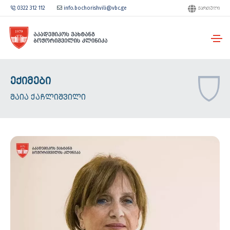
0322 312 112
info.bochorishvili@vbc.ge
ᲥᲐᲠᲗᲣᲚᲘ
ᲔᲥᲘᲛᲔᲑᲘ
ᲛᲐᲘᲐ ᲥᲐᲩᲚᲘᲨᲕᲘᲚᲘ