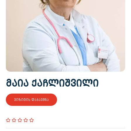
ᲛᲐᲘᲐ ᲥᲐᲩᲚᲘᲨᲕᲘᲚᲘ
ᲕᲘᲖᲘᲢᲘᲡ ᲓᲐᲯᲐᲕᲨᲜᲐ