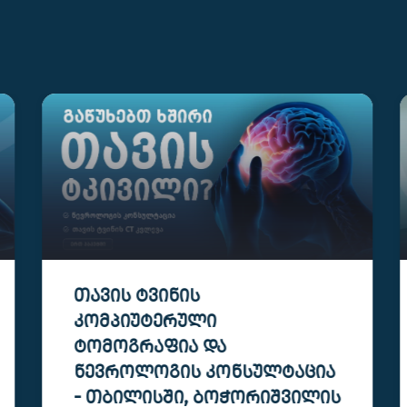
ᲙᲝᲛᲞᲘᲣᲢᲔᲠᲣᲚᲘ
ᲢᲝᲛᲝᲒᲠᲐᲤᲘᲐ (CT)
ᲑᲝᲭᲝᲠᲘᲨᲕᲘᲚᲘᲡ ᲙᲚᲘᲜᲘᲙᲐᲨᲘ
ვახტანგ ბოჭორიშვილის კლინიკაში
კომპიუტერული ტომოგრაფია ტარდება მაღალი
სიზუსტის, იაპონური აპარატით.