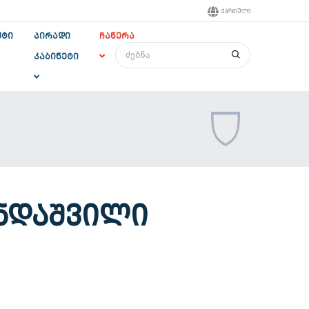
ᲥᲐᲠᲗᲣᲚᲘ
ᲥᲢᲘ
ᲞᲘᲠᲐᲓᲘ
ᲩᲐᲬᲔᲠᲐ
ᲙᲐᲑᲘᲜᲔᲢᲘ
ᲜᲓᲐᲨᲕᲘᲚᲘ