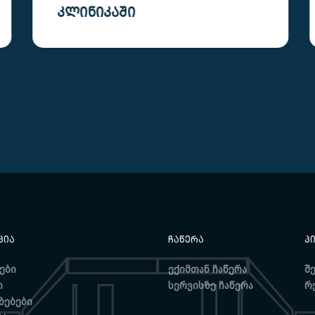
ᲪᲘᲐ
ᲩᲐᲬᲔᲠᲐ
Პ
ები
ექიმთან ჩაწერა
შ
ი
სერვისზე ჩაწერა
რ
ზებები