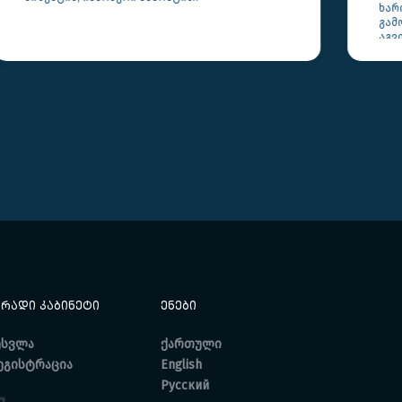
ხარისხს ამცირებს, მაგრამ ოპერაციის შიშის
გამო პაციენტები ხშირად ექიმთან მისვლას
აგვიანებენ.
ᲘᲠᲐᲓᲘ ᲙᲐᲑᲘᲜᲔᲢᲘ
ᲔᲜᲔᲑᲘ
ესვლა
ქართული
ეგისტრაცია
English
Русский