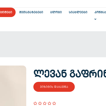
ᲔᲥᲘᲛᲔᲑᲘ
ᲨᲔᲗᲐᲕᲐᲖᲔᲑᲔᲑᲘ
ᲑᲚᲝᲒᲘ
ᲡᲘᲐᲮᲚᲔᲔᲑᲘ
ᲙᲝᲜᲢᲐ
ᲚᲔᲕᲐᲜ ᲒᲐᲤᲠᲘ
ᲕᲘᲖᲘᲢᲘᲡ ᲓᲐᲯᲐᲕᲨᲜᲐ