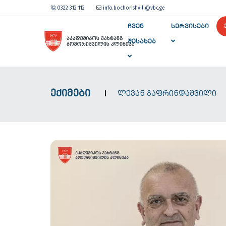
0322 312 112
info.bochorishvili@vbc.ge
ᲩᲕᲔᲜ
ᲡᲔᲠᲕᲘᲡᲔᲑᲘ
ᲨᲔᲡᲐᲮᲔᲑ
ᲔᲥᲘᲛᲔᲑᲘ
ᲚᲔᲕᲐᲜ ᲒᲐᲤᲠᲘᲜᲓᲐᲨᲕᲘᲚᲘ