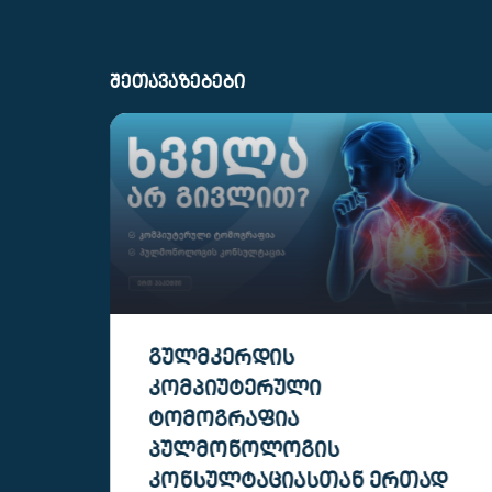
ᲨᲔᲗᲐᲕᲐᲖᲔᲑᲔᲑᲘ
ᲗᲐᲕᲘᲡ ᲢᲕᲘᲜᲘᲡ
ᲙᲝᲛᲞᲘᲣᲢᲔᲠᲣᲚᲘ
ᲢᲝᲛᲝᲒᲠᲐᲤᲘᲐ ᲓᲐ
ᲜᲔᲕᲠᲝᲚᲝᲒᲘᲡ ᲙᲝᲜᲡᲣᲚᲢᲐᲪᲘᲐ
Დ
- ᲗᲑᲘᲚᲘᲡᲨᲘ, ᲑᲝᲭᲝᲠᲘᲨᲕᲘᲚᲘᲡ