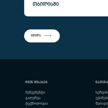
ᲙᲚᲘᲜᲘᲙᲐᲨᲘ
ა და
ჩაიტარეთ თავის ტვინის კომპიუტერული
ტში
ტომოგრაფია და მიიღეთ ნევროლოგის
აწერა
კონსულტაცია ერთ ვიზიტში ბოჭორიშვილის
კლინიკაში, თბილისში.
ᲧᲕᲔᲚᲐ
ᲩᲕᲔᲜ ᲨᲔᲡᲐᲮᲔᲑ
ᲜᲐᲕᲘᲒᲐ
მენეჯმენტი
სერვის
გალერეა
ექიმებ
ტექნოლოგია
შეთავა