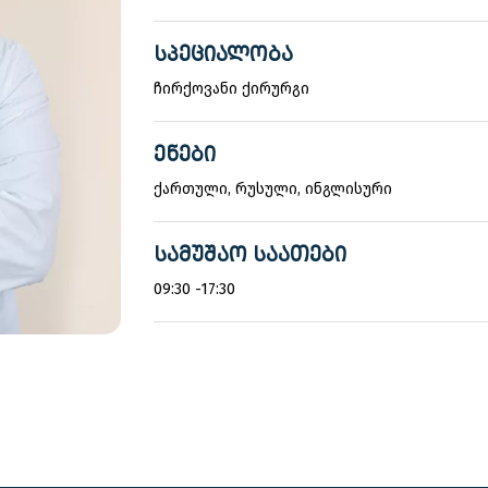
ᲡᲞᲔᲪᲘᲐᲚᲝᲑᲐ
ჩირქოვანი ქირურგი
ᲔᲜᲔᲑᲘ
ქართული, რუსული, ინგლისური
ᲡᲐᲛᲣᲨᲐᲝ ᲡᲐᲐᲗᲔᲑᲘ
09:30 -17:30