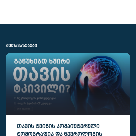
ᲨᲔᲗᲐᲕᲐᲖᲔᲑᲔᲑᲘ
ᲗᲐᲕᲘᲡ ᲢᲕᲘᲜᲘᲡ ᲙᲝᲛᲞᲘᲣᲢᲔᲠᲣᲚᲘ
ᲢᲝᲛᲝᲒᲠᲐᲤᲘᲐ ᲓᲐ ᲜᲔᲕᲠᲝᲚᲝᲒᲘᲡ