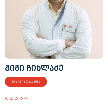
ᲒᲘᲒᲘ ᲩᲘᲮᲚᲐᲫᲔ
ᲕᲘᲖᲘᲢᲘᲡ ᲓᲐᲯᲐᲕᲨᲜᲐ