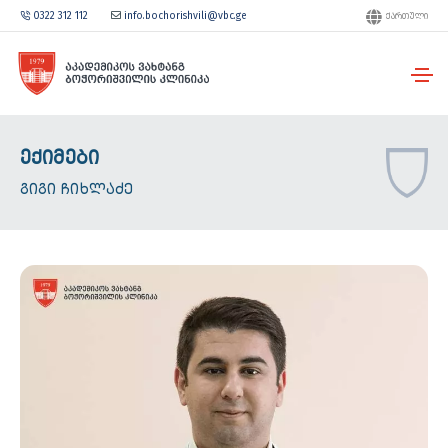
0322 312 112
info.bochorishvili@vbc.ge
ᲥᲐᲠᲗᲣᲚᲘ
ᲔᲥᲘᲛᲔᲑᲘ
ᲒᲘᲒᲘ ᲩᲘᲮᲚᲐᲫᲔ