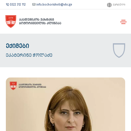
0322 312 112
info.bochorishvili@vbc.ge
ᲥᲐᲠᲗᲣᲚᲘ
ᲔᲥᲘᲛᲔᲑᲘ
ᲔᲙᲐᲢᲔᲠᲘᲜᲔ ᲭᲝᲚᲐᲫᲔ