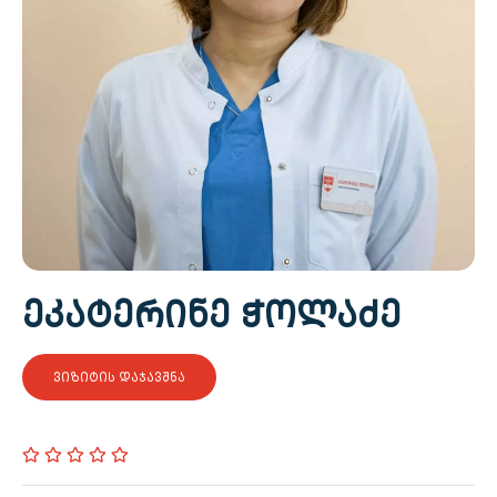
ᲔᲙᲐᲢᲔᲠᲘᲜᲔ ᲭᲝᲚᲐᲫᲔ
ᲕᲘᲖᲘᲢᲘᲡ ᲓᲐᲯᲐᲕᲨᲜᲐ