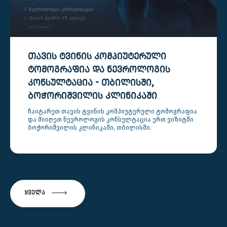
ᲗᲐᲕᲘᲡ ᲢᲕᲘᲜᲘᲡ ᲙᲝᲛᲞᲘᲣᲢᲔᲠᲣᲚᲘ
ᲢᲝᲛᲝᲒᲠᲐᲤᲘᲐ ᲓᲐ ᲜᲔᲕᲠᲝᲚᲝᲒᲘᲡ
ᲙᲝᲜᲡᲣᲚᲢᲐᲪᲘᲐ - ᲗᲑᲘᲚᲘᲡᲨᲘ,
ᲑᲝᲭᲝᲠᲘᲨᲕᲘᲚᲘᲡ ᲙᲚᲘᲜᲘᲙᲐᲨᲘ
ჩაიტარეთ თავის ტვინის კომპიუტერული ტომოგრაფია
და მიიღეთ ნევროლოგის კონსულტაცია ერთ ვიზიტში
ბოჭორიშვილის კლინიკაში, თბილისში.
ᲧᲕᲔᲚᲐ