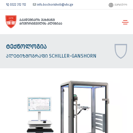
0322 312 112
info.bochorishvili@vbc.ge
ᲥᲐᲠᲗᲣᲚᲘ
ᲢᲔᲥᲜᲝᲚᲝᲒᲘᲐ
ᲞᲚᲔᲢᲘᲖᲛᲝᲒᲠᲐᲤᲘ SCHILLER-GANSHORN