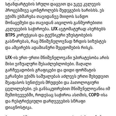
სტანდარტების
სრული
დაცვით
და
უკვე
კვლევის
პროცესშივე
აკონტროლებს
შედეგების
ხარისხს
.
ეს
ექიმს
ეხმარება
თავიდანვე
მიიღოს
სანდო
მონაცემები
და
თავიდან
აიცილოს
განმეორებითი
კვლევების
საჭიროება
.
LFX
ავტომატურად
ახერხებს
BTPS
კორექციას
და
ტექნიკური
უზუსტობების
გასწორებას
,
რაც
მნიშვნელოვნად
ზრდის
სიზუსტეს
და
ამცირებს
ადამიანური
შეცდომების
რისკს
.
LFX
-
ის
ერთ
-
ერთი
მნიშვნელოვანი
უპირატესობა
არის
მისი
ვიზუალური
შესაძლებლობები
.
მაღალი
გარჩევადობის
გრაფიკები
და
დიდი
ფორმატის
ეკრანები
ექიმს
საშუალებას
აძლევს
ერთი
შეხედვით
შეაფასოს
სუნთქვის
მრუდები
და
პათოლოგიური
ცვლილებები
.
ეს
განსაკუთრებით
მნიშვნელოვანია
იმ
შემთხვევებში
,
როდესაც
საჭიროა
ასთმის
,
COPD
-
ისა
და
რესტრიქციული
დარღვევების
სწრაფი
დიაგნოსტიკა
.