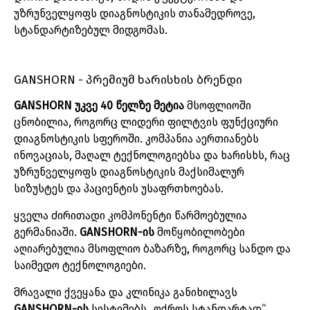
უზრუნველყოფს
დიაგნოსტიკის
თანამედროვე
,
სტანდარტიზებულ
მიდგომას
.
GANSHORN -
პრემიუმ
ხარისხის
ბრენდი
GANSHORN
უკვე
40
წელზე
მეტია
მსოფლიოში
ცნობილია
,
როგორც
ლიდერი
ფილტვის
ფუნქციური
დიაგნოსტიკის
სფეროში
.
კომპანია
აერთიანებს
ინოვაციას
,
მაღალ
ტექნოლოგიებსა
და
ხარისხს
,
რაც
უზრუნველყოფს
დიაგნოსტიკის
მაქსიმალურ
სიზუსტეს
და
პაციენტის
უსაფრთხოებას
.
ყველა
ძირითადი
კომპონენტი
წარმოებულია
გერმანიაში
.
GANSHORN-
ის
მოწყობილობები
აღიარებულია
მსოფლიო
ბაზარზე
,
როგორც
სანდო
და
საიმედო
ტექნოლოგიები
.
მრავალი
ქვეყანა
და
კლინიკა
განიხილავს
GANSHORN-
ის
სისტემებს
„
ოქროს
სტანდარტად“