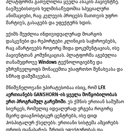
პლატფორმა
გათვლილია
ყველა
ასაკის
პაციენტზე
.
ბავშვებისთვის
ხელმისაწვდომია
სპეციალური
ანიმაციები
,
რაც
კვლევის
პროცესს
მათთვის
უფრო
მარტივს
,
გასაგებს
და
ეფექტურს
ხდის
.
ექიმს
შეუძლია
ინდივიდუალურად
მოარგოს
დასკვნები
და
რეპორტები
კლინიკის
საჭიროებებს
,
რაც
ამარტივებს
როგორც
შიდა
დოკუმენტაციას
,
ისე
პაციენტთან
კომუნიკაციას
.
პლატფორმა
აგებულია
თანამედროვე
Windows
ტექნოლოგიებზე
და
უზრუნველყოფს
მონაცემთა
უსაფრთხო
შენახვასა
და
სწრაფ
დამუშავებას
.
მნიშვნელოვანი
უპირატესობაა
ისიც
,
რომ
LFX
აერთიანებს
GANSHORN-
ის
ყველა
მოწყობილობას
ერთ
პროგრამულ
გარემოში
.
ეს
ქმნის
ერთიან
სამუშაო
სივრცეს
,
რომელიც
იდეალურად
ერგება
როგორც
მცირე
დიაგნოსტიკურ
ცენტრებს
,
ისე
დიდ
ჰოსპიტალურ
ქსელებს
.
ერთიანი
სისტემა
ამცირებს
დროის
დანახარჯს
,
ზრდის
ეფექტურობას
და