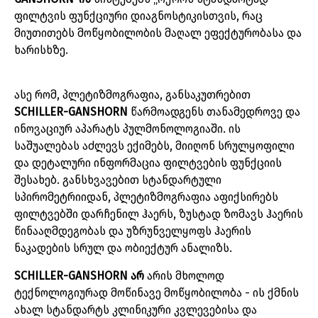
ფილტვის
ფუნქციური
დიაგნოსტიკისთვის
,
რაც
მიუთითებს
მოწყობილობის
მაღალ
ეფექტურობასა
და
ხარისხზე
.
ასე
რომ
,
პლეტიზმოგრაფია
,
განსაკუთრებით
SCHILLER-GANSHORN
წარმოადგენს
თანამედროვე
და
ინოვაციურ
აპარატს
პულმონოლოგიაში
.
ის
საშუალებას
აძლევს
ექიმებს
,
მიიღონ
სრულყოფილი
და
დეტალური
ინფორმაცია
ფილტვების
ფუნქციის
შესახებ
.
განსხვავებით
სტანდარტული
სპირომეტრიიდან
,
პლეტიზმოგრაფია
აფიქსირებს
ფილტვებში
დარჩენილ
ჰაერს
,
ზუსტად
ზომავს
ჰაერის
წინააღმდეგობას
და
უზრუნველყოფს
ჰაერის
ნაკადების
სრულ
და
ობიექტურ
ანალიზს
.
SCHILLER-GANSHORN
არ
არის
მხოლოდ
ტექნოლოგიურად
მოწინავე
მოწყობილობა
-
ის
ქმნის
ახალ
სტანდარტს
კლინიკური
კვლევებისა
და