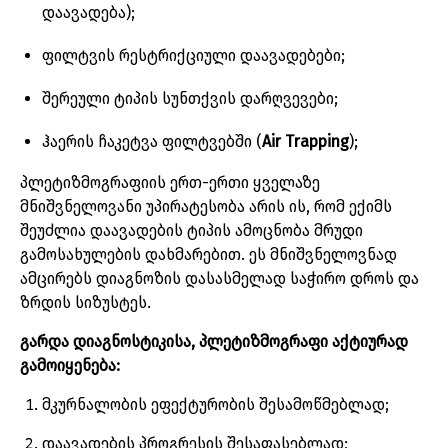
დაავადება
);
ფილტვის
რესტრიქციული
დაავადებები
;
შერეული
ტიპის
სუნთქვის
დარღვევები
;
ჰაერის
ჩაკეტვა
ფილტვებში
(
Air
Trapping
);
პლეტიზმოგრაფიის
ერთ
-
ერთი
ყველაზე
მნიშვნელოვანი
უპირატესობა
არის
ის
,
რომ
ექიმს
შეუძლია
დაავადების
ტიპის
ამოცნობა
მრუდი
გამოსახულების
დახმარებით
.
ეს
მნიშვნელოვნად
ამცირებს
დიაგნოზის
დასასმელად
საჭირო
დროს
და
ზრდის
სიზუსტეს
.
გარდა
დიაგნოსტიკისა
,
პლეტიზმოგრაფი
აქტიურად
გამოიყენება
:
მკურნალობის
ეფექტურობის
შესამოწმებლად
;
დაავადების
პროგრესის
შესაფასებლად
;