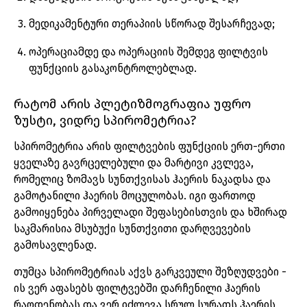
მედიკამენტური
თერაპიის
სწორად
შესარჩევად
;
ოპერაციამდე
და
ოპერაციის
შემდეგ
ფილტვის
ფუნქციის
გასაკონტროლებლად
.
რატომ
არის
პლეტიზმოგრაფია
უფრო
ზუსტი
,
ვიდრე
სპირომეტრია
?
სპირომეტრია
არის
ფილტვების
ფუნქციის
ერთ
-
ერთი
ყველაზე
გავრცელებული
და
მარტივი
კვლევა
,
რომელიც
ზომავს
სუნთქვისას
ჰაერის
ნაკადსა
და
გამოტანილი
ჰაერის
მოცულობას
.
იგი
ფართოდ
გამოიყენება
პირველადი
შეფასებისთვის
და
ხშირად
საკმარისია
მსუბუქი
სუნთქვითი
დარღვევების
გამოსავლენად
.
თუმცა
სპირომეტრიას
აქვს
გარკვეული
შეზღუდვები
-
ის
ვერ
აფასებს
ფილტვებში
დარჩენილი
ჰაერის
რაოდენობას
და
ვერ
იძლევა
სრულ
სურათს
ჰაერის