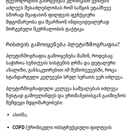
ტექნოლოგიის
გამოყენება
კლინიკაში
ექიმებს
აძლევს
შესაძლებლობას
რომ
საწყის
ეტაპზევე
სწორად
შეაფასონ
ფილტვის
ფუნქციური
მდგომარეობა
და
შეარჩიონ
ინდივიდუალურად
მორგებული
მკურნალობის
ტაქტიკა
.
რისთვის
გამოიყენება
პლეტიზმოგრაფია
?
პლეტიზმოგრაფია
გამოიყენება
მაშინ
,
როდესაც
საჭიროა
სუნთქვის
სისტემის
ღრმა
და
დეტალური
ანალიზი
,
განსაკუთრებით
იმ
შემთხვევებში
,
როცა
სტანდარტული
კვლევები
სრულ
სურათს
ვერ
იძლევა
.
პლეტიზმოგრაფიული
კვლევა
საშუალებას
იძლევა
ზუსტად
გამოვლინდეს
და
ერთმანეთისგან
გაიმიჯნოს
შემდეგი
მდგომარეობები
:
ასთმა
;
COPD
(
ქრონიკული
ობსტრუქციული
ფილტვის