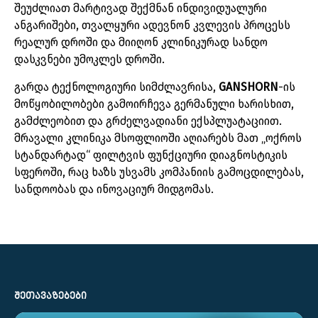
შეუძლიათ
მარტივად
შექმნან
ინდივიდუალური
ანგარიშები
,
თვალყური
ადევნონ
კვლევის
პროცესს
რეალურ
დროში
და
მიიღონ
კლინიკურად
სანდო
დასკვნები
უმოკლეს
დროში
.
გარდა
ტექნოლოგიური
სიმძლავრისა
,
GANSHORN
-
ის
მოწყობილობები
გამოირჩევა
გერმანული
ხარისხით
,
გამძლეობით
და
გრძელვადიანი
ექსპლუატაციით
.
მრავალი
კლინიკა
მსოფლიოში
აღიარებს
მათ
„
ოქროს
სტანდარტად“
ფილტვის
ფუნქციური
დიაგნოსტიკის
სფეროში
,
რაც
ხაზს
უსვამს
კომპანიის
გამოცდილებას
,
სანდოობას
და
ინოვაციურ
მიდგომას
.
ᲨᲔᲗᲐᲕᲐᲖᲔᲑᲔᲑᲘ