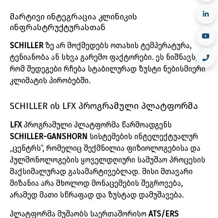
მარტივი
ინტეგრაცია
კლინიკის
ინფრასტრუქტურასთან
SCHILLER
ზე
არ
მოქმედებს
ოთახის
ტემპერატურა
,
ტენიანობა
ან
სხვა
გარემო
ფაქტორები
.
ეს
ნიშნავს
,
რომ
შედეგები
რჩება
სტაბილურად
ზუსტი
ნებისმიერი
კლიმატის
პირობებში
.
SCHILLER
ის
LFX
პროგრამული
პლატფორმა
LFX
პროგრამული
პლატფორმა
წარმოადგენს
SCHILLER-GANSHORN
სისტემების
ინტელექტუალურ
„
ცენტრს“
,
რომელიც
შექმნილია
ფიზიოლოგებისა
და
პულმონოლოგების
ყოველდღიური
სამუშაო
პროცესის
მაქსიმალურად
გასამარტივებლად
.
მისი
მთავარი
მიზანია
არა
მხოლოდ
მონაცემების
შეგროვება
,
არამედ
მათი
სწრაფად
და
ზუსტად
დამუშავება
.
პლატფორმა
მუშაობს
საერთაშორისო
ATS/ERS