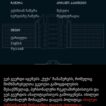
ᲩᲐᲬᲔᲠᲐ
ᲞᲘᲠᲐᲓᲘ ᲙᲐᲑᲘᲜᲔᲢᲘ
ექიმთან ჩაწერა
შესვლა
სერვისზე ჩაწერა
რეგისტრაცია
ᲔᲜᲔᲑᲘ
ქართული
English
Русский
ვებ გვერდი იყენებს „ქუქი“ ჩანაწერებს, რომელიც
მომხმარებელთა უკეთესი გამოცდილების
© 2025 BOCHORISHVILI CLINIC IS PROUDLY POWERED BY
შესაქმნელად, პერსონალური რეკლამირებისთვის და
GTN TECHNOLOGICS
ვებ გვერდის ანალიტიკისთვის გამოიყენება. იხილეთ
პერსონალურ მონაცემთა დაცვის პოლიტიკა
იხილეთ
პერსონალურ მონაცემთა დაცვის პოლიტიკა