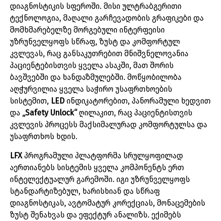
დიაგნოსტიკის
სფეროში
.
მისი
ულტრაბგერითი
ტექნოლოგია
,
მაღალი
გარჩევადობის
გრაფიკები
და
მომხმარებელზე
მორგებული
ინტერფეისი
უზრუნველყოფს
სწრაფ
,
ზუსტ
და
კომფორტულ
კვლევას
,
რაც
განსაკუთრებით
მნიშვნელოვანია
პაციენტებისთვის
ყველა
ასაკში
,
მათ
შორის
ბავშვებში
და
ხანდაზმულებში
.
მოწყობილობა
აღჭურვილია
ყველა
საჭირო
უსაფრთხოების
სისტემით
,
LED
ინდიკატორებით
,
პანორამული
ხედვით
და
„
Safety Unlock“
ღილაკით
,
რაც
პაციენტისთვის
კვლევის
პროცესს
მაქსიმალურად
კომფორტულსა
და
უსაფრთხოს
ხდის
.
LFX
პროგრამული
პლატფორმა
სრულყოფილად
აერთიანებს
სისტემის
ყველა
კომპონენტს
ერთ
ინტელექტუალურ
გარემოში
.
იგი
უზრუნველყოფს
სტანდარტიზებულ
,
ხარისხიან
და
სწრაფ
დიაგნოსტიკას
,
ავტომატურ
კორექციას
,
მონაცემების
ზუსტ
შენახვას
და
ეფექტურ
ანალიზს
.
ექიმებს