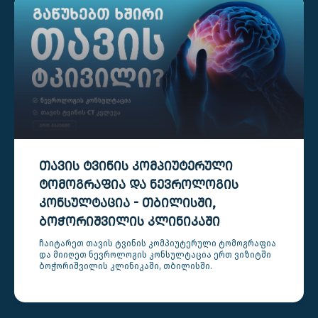
ᲗᲐᲕᲘᲡ ᲢᲕᲘᲜᲘᲡ ᲙᲝᲛᲞᲘᲣᲢᲔᲠᲣᲚᲘ
ᲢᲝᲛᲝᲒᲠᲐᲤᲘᲐ ᲓᲐ ᲜᲔᲕᲠᲝᲚᲝᲒᲘᲡ
ᲙᲝᲜᲡᲣᲚᲢᲐᲪᲘᲐ - ᲗᲑᲘᲚᲘᲡᲨᲘ,
ᲑᲝᲭᲝᲠᲘᲨᲕᲘᲚᲘᲡ ᲙᲚᲘᲜᲘᲙᲐᲨᲘ
ჩაიტარეთ თავის ტვინის კომპიუტერული ტომოგრაფია
და მიიღეთ ნევროლოგის კონსულტაცია ერთ ვიზიტში
ბოჭორიშვილის კლინიკაში, თბილისში.