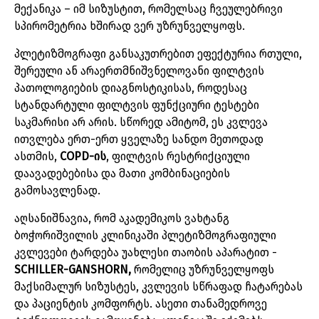
მექანიკა
–
იმ
სიზუსტით
,
რომელსაც
ჩვეულებრივი
სპირომეტრია
ხშირად
ვერ
უზრუნველყოფს
.
პლეტიზმოგრაფი
განსაკუთრებით
ეფექტურია
რთული
,
შერეული
ან
არაერთმნიშვნელოვანი
ფილტვის
პათოლოგიების
დიაგნოსტიკისას
,
როდესაც
სტანდარტული
ფილტვის
ფუნქციური
ტესტები
საკმარისი
არ
არის
.
სწორედ
ამიტომ
,
ეს
კვლევა
ითვლება
ერთ
-
ერთ
ყველაზე
სანდო
მეთოდად
ასთმის
,
COPD-
ის
,
ფილტვის
რესტრიქციული
დაავადებებისა
და
მათი
კომბინაციების
გამოსავლენად
.
აღსანიშნავია
,
რომ
აკადემიკოს
ვახტანგ
ბოჭორიშვილის
კლინიკაში
პლეტიზმოგრაფიული
კვლევები
ტარდება
უახლესი
თაობის
აპარატით
-
SCHILLER-GANSHORN,
რომელიც
უზრუნველყოფს
მაქსიმალურ
სიზუსტეს
,
კვლევის
სწრაფად
ჩატარებას
და
პაციენტის
კომფორტს
.
ასეთი
თანამედროვე