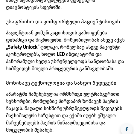
ახალ
სტანდარტს
ფილტვის
ფუნქციური
დიაგნოსტიკის
სფეროში
.
უსაფრთხო
და
კომფორტული
პაციენტისთვის
პაციენტთან
კომუნიკაციისთვის
გამოიყენება
დინამიკი
და
მიკროფონი
.
მოწყობილობას
ასევე
აქვს
„
Safety
Unlock
“
ღილაკი
,
რომელსაც
ასევე
პაციენტი
აკონტროლებს
,
ხოლო
LED
ინდიკატორი
და
პანორამული
ხედვა
უზრუნველყოფს
სანდოობასა
და
სიმშვიდეს
მთელი
პროცედურის
განმავლობაში
.
მოწინავე
ტექნოლოგია
და
სანდო
შედეგები
აპარატში
ჩაშენებულია
ორმხრივი
ულტრაბგერითი
სენსორები
,
რომლებიც
პირდაპირ
ზომავენ
ჰაერის
ნაკადს
.
მაღალი
სიხშირე
უზრუნველყოფს
შედეგებს
მაქსიმალური
სიზუსტით
და
ექიმი
იღებს
უშუალო
მაჩვენებლებს
ჰაერის
წინააღმდეგობისა
და
მოცულობის
შესახებ
.