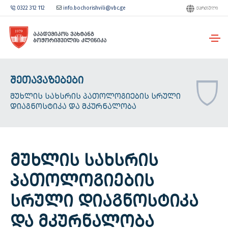
0322 312 112
info.bochorishvili@vbc.ge
ᲥᲐᲠᲗᲣᲚᲘ
ᲨᲔᲗᲐᲕᲐᲖᲔᲑᲔᲑᲘ
ᲛᲣᲮᲚᲘᲡ ᲡᲐᲮᲡᲠᲘᲡ ᲞᲐᲗᲝᲚᲝᲒᲘᲔᲑᲘᲡ ᲡᲠᲣᲚᲘ
ᲓᲘᲐᲒᲜᲝᲡᲢᲘᲙᲐ ᲓᲐ ᲛᲙᲣᲠᲜᲐᲚᲝᲑᲐ
ᲛᲣᲮᲚᲘᲡ ᲡᲐᲮᲡᲠᲘᲡ
ᲞᲐᲗᲝᲚᲝᲒᲘᲔᲑᲘᲡ
ᲡᲠᲣᲚᲘ ᲓᲘᲐᲒᲜᲝᲡᲢᲘᲙᲐ
ᲓᲐ ᲛᲙᲣᲠᲜᲐᲚᲝᲑᲐ