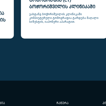
ᲢᲝᲛᲝᲒᲠᲐᲤᲘᲐ (CT)
ᲑᲝᲭᲝᲠᲘᲨᲕᲘᲚᲘᲡ ᲙᲚᲘᲜᲘᲙᲐᲨᲘ
ვახტანგ ბოჭორიშვილის კლინიკაში
კომპიუტერული ტომოგრაფია ტარდება მაღალი
სიზუსტის, იაპონური აპარატით.
ᲪᲘᲐ
ᲩᲐᲬᲔᲠᲐ
Პ