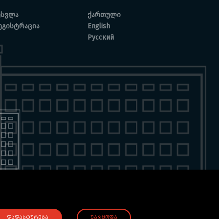
ესვლა
ქართული
ეგისტრაცია
English
Русский
ᲓᲐᲓᲐᲡᲢᲣᲠᲔᲑᲐ
ᲣᲐᲠᲧᲝᲤᲐ