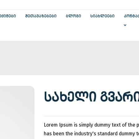
ᲔᲥᲘᲛᲔᲑᲘ
ᲨᲔᲗᲐᲕᲐᲖᲔᲑᲔᲑᲘ
ᲑᲚᲝᲒᲘ
ᲡᲘᲐᲮᲚᲔᲔᲑᲘ
ᲙᲝᲜᲢᲐ
ᲡᲐᲮᲔᲚᲘ ᲒᲕᲐᲠᲘ
Lorem Ipsum is simply dummy text of the p
has been the industry's standard dummy t