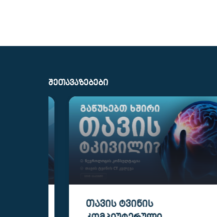
ᲨᲔᲗᲐᲕᲐᲖᲔᲑᲔᲑᲘ
ᲗᲐᲕᲘᲡ ᲢᲕᲘᲜᲘᲡ