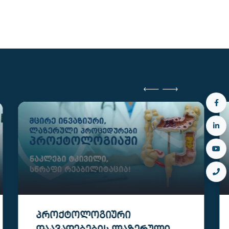
ᲞᲠᲝᲥᲢᲝᲚᲝᲒᲘᲣᲠᲘ
Პ