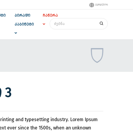
ᲥᲐᲠᲗᲣᲚᲘ
ᲥᲢᲘ
ᲞᲘᲠᲐᲓᲘ
ᲩᲐᲬᲔᲠᲐ
ᲙᲐᲑᲘᲜᲔᲢᲘ
 3
rinting and typesetting industry. Lorem Ipsum
ext ever since the 1500s, when an unknown