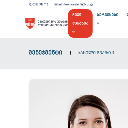
0322 312 112
info.bochorishvili@vbc.ge
ᲩᲕᲔᲜ
ᲡᲔᲠᲕᲘᲡᲔᲑᲘ
ᲨᲔᲡᲐᲮᲔᲑ
ᲛᲔᲜᲔᲯᲛᲔᲜᲢᲘ
ᲡᲐᲮᲔᲚᲘ ᲒᲕᲐᲠᲘ 3