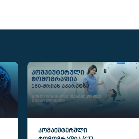
ᲙᲝᲛᲞᲘᲣᲢᲔᲠᲣᲚᲘ