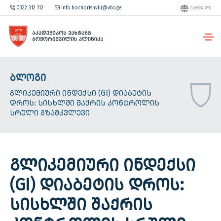
0322 312 112
info.bochorishvili@vbc.ge
ᲥᲐᲠᲗᲣᲚᲘ
ᲑᲚᲝᲒᲘ
ᲒᲚᲘᲙᲔᲛᲘᲣᲠᲘ ᲘᲜᲓᲔᲥᲡᲘ (GI) ᲓᲘᲐᲑᲔᲢᲘᲡ
ᲓᲠᲝᲡ: ᲡᲘᲡᲮᲚᲨᲘ ᲨᲐᲥᲠᲘᲡ ᲙᲝᲜᲢᲠᲝᲚᲘᲡ
ᲡᲠᲣᲚᲘ ᲒᲖᲐᲛᲙᲕᲚᲔᲕᲘ
ᲒᲚᲘᲙᲔᲛᲘᲣᲠᲘ ᲘᲜᲓᲔᲥᲡᲘ
(GI) ᲓᲘᲐᲑᲔᲢᲘᲡ ᲓᲠᲝᲡ:
ᲡᲘᲡᲮᲚᲨᲘ ᲨᲐᲥᲠᲘᲡ