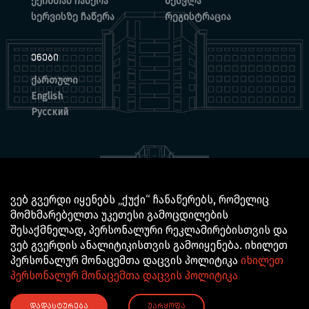
ექიმთან ჩაწერა
შესვლა
სერვისზე ჩაწერა
რეგისტრაცია
ᲔᲜᲔᲑᲘ
ქართული
English
Русский
ვებ გვერდი იყენებს „ქუქი“ ჩანაწერებს, რომელიც
მომხმარებელთა უკეთესი გამოცდილების
© 2025 BOCHORISHVILI CLINIC IS PROUDLY POWERED BY
შესაქმნელად, პერსონალური რეკლამირებისთვის და
GTN TECHNOLOGICS
ვებ გვერდის ანალიტიკისთვის გამოიყენება. იხილეთ
პერსონალურ მონაცემთა დაცვის პოლიტიკა
იხილეთ
პერსონალურ მონაცემთა დაცვის პოლიტიკა
ᲓᲐᲓᲐᲡᲢᲣᲠᲔᲑᲐ
ᲣᲐᲠᲧᲝᲤᲐ