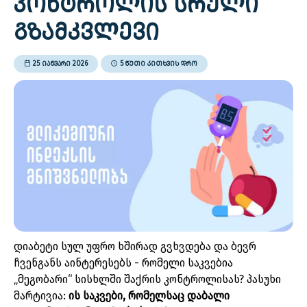
ᲙᲝᲜᲢᲠᲝᲚᲘᲡ ᲡᲠᲣᲚᲘ
ᲒᲖᲐᲛᲙᲕᲚᲔᲕᲘ
25 ᲘᲐᲜᲕᲐᲠᲘ 2026
5 ᲬᲣᲗᲘ ᲙᲘᲗᲮᲕᲘᲡ ᲓᲠᲝ
დიაბეტი სულ უფრო ხშირად გვხვდება და ბევრ
ჩვენგანს აინტერესებს - რომელი საკვებია
„მეგობარი“ სისხლში შაქრის კონტროლისას? პასუხი
მარტივია:
ის საკვები, რომელსაც დაბალი