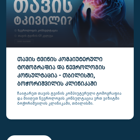
ᲗᲐᲕᲘᲡ ᲢᲕᲘᲜᲘᲡ ᲙᲝᲛᲞᲘᲣᲢᲔᲠᲣᲚᲘ
ᲢᲝᲛᲝᲒᲠᲐᲤᲘᲐ ᲓᲐ ᲜᲔᲕᲠᲝᲚᲝᲒᲘᲡ
ᲙᲝᲜᲡᲣᲚᲢᲐᲪᲘᲐ - ᲗᲑᲘᲚᲘᲡᲨᲘ,
ᲑᲝᲭᲝᲠᲘᲨᲕᲘᲚᲘᲡ ᲙᲚᲘᲜᲘᲙᲐᲨᲘ
ჩაიტარეთ თავის ტვინის კომპიუტერული ტომოგრაფია
და მიიღეთ ნევროლოგის კონსულტაცია ერთ ვიზიტში
ბოჭორიშვილის კლინიკაში, თბილისში.