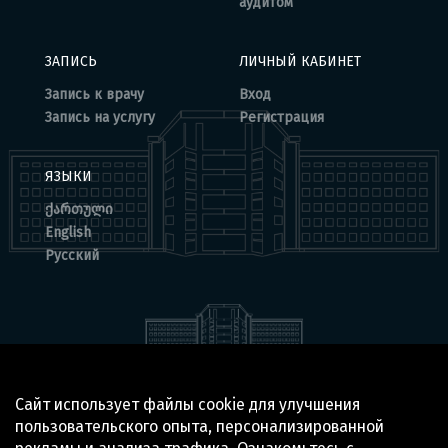
аудитом
ЗАПИСЬ
ЛИЧНЫЙ КАБИНЕТ
Запись к врачу
Вход
Запись на услугу
Регистрация
ЯЗЫКИ
ქართული
English
Русский
Сайт использует файлы cookie для улучшения
© 2025 BOCHORISHVILI CLINIC IS PROUDLY POWERED BY
пользовательского опыта, персонализированной
GTN TECHNOLOGICS