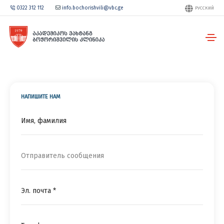
0322 312 112
info.bochorishvili@vbc.ge
РУССКИЙ
НАПИШИТЕ НАМ